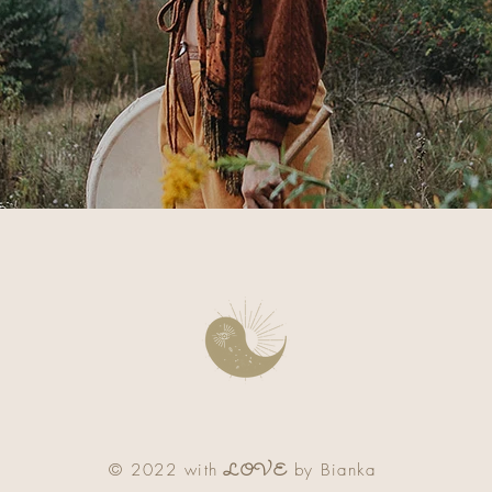
​© 2022 with
by Bianka
LOVE