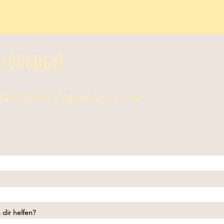
r conmigo?
formación y reservas, ¡solo
 dir helfen?