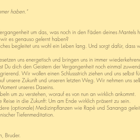
immer haben."
 Vergangenheit um das, was noch in den Fäden deines Mantels 
l wir es genauso gelernt haben?
nches begleitet uns wohl ein Leben lang. Und sorgt dafür, dass w
setzen uns energetisch und bringen uns in immer wiederkehrend
fst Du dich den Geistern der Vergangenheit noch einmal zuwende
egrierend. Wir wollen einen Schlussstrich ziehen und uns selbst 
 auf unsere Zukunft und unseren letzten Weg. Wir nehmen uns s
n Moment unseres Daseins.
ebeln um zu verstehen, worauf es von nun an wirklich ankommt.
e Reise in die Zukunft: Um am Ende wirklich präsent zu sein.
re (optionale) Medizinpflanzen wie Rapè und Sananga geleitet.
nischer Tiefenmeditation.
n, Bruder.