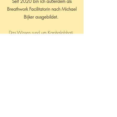
Seit 2020 bin ich außerdem als
Breathwork Facilitatorin nach Michael
Bijker ausgebildet.
Das Wissen rund um Kaphalabhati,
Ocean Breath, Kaki Mudra,
Wechselatmung durfte ich hier erlernen
und in eigener Praxis die Kraft von
kontrollierter Ein- und Ausatmung sowie
Kumbhaka (Halten von Atem) erfahren.
Solche Techniken sind für jede*n gut
erlern- und durchführbar. Sie können
unseren Kreislauf, Immunsystem,
mentale Gesundheit und energetischen
Ausgleich unterstützen. Auch hier helfe